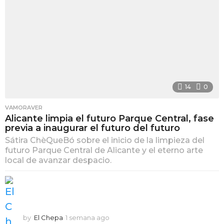
14
0
VAMORAVER
Alicante limpia el futuro Parque Central, fase
previa a inaugurar el futuro del futuro
Sátira ChèQueBó sobre el inicio de la limpieza del
futuro Parque Central de Alicante y el eterno arte
local de avanzar despacio.
by
El Chepa
1 semana ago
1