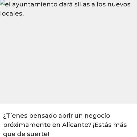
o
o
s
a
g
o
¿Tienes pensado abrir un negocio
próximamente en Alicante? ¡Estás más
que de suerte!