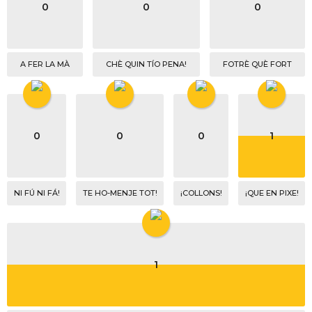
0
0
0
A FER LA MÀ
CHÈ QUIN TÍO PENA!
FOTRÈ QUÈ FORT
0
0
0
1
NI FÚ NI FÁ!
TE HO-MENJE TOT!
¡COLLONS!
¡QUE EN PIXE!
1