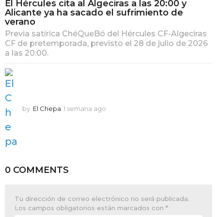
El Hércules cita al Algeciras a las 20:00 y
Alicante ya ha sacado el sufrimiento de
verano
Previa satírica ChéQueBó del Hércules CF-Algeciras
CF de pretemporada, previsto el 28 de julio de 2026
a las 20:00.
by
El Chepa
1 semana ago
1
s
e
m
a
n
a
0 COMMENTS
a
g
o
Tu dirección de correo electrónico no será publicada.
Los campos obligatorios están marcados con
*