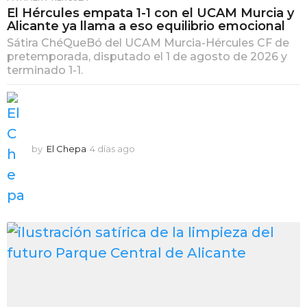
El Hércules empata 1-1 con el UCAM Murcia y
Alicante ya llama a eso equilibrio emocional
Sátira ChéQueBó del UCAM Murcia-Hércules CF de
pretemporada, disputado el 1 de agosto de 2026 y
terminado 1-1.
by
El Chepa
4 días ago
4
d
í
a
s
a
g
o