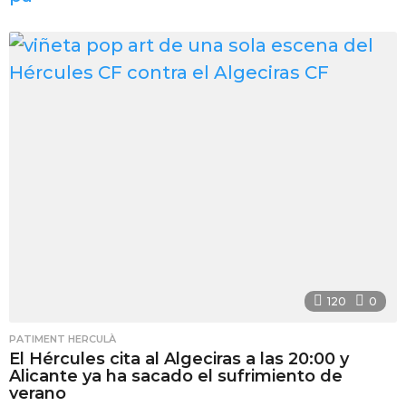
a
n
a
a
g
o
120
0
PATIMENT HERCULÀ
El Hércules cita al Algeciras a las 20:00 y
Alicante ya ha sacado el sufrimiento de
verano