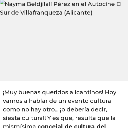
o
o
s
a
g
o
¡Muy buenas queridos alicantinos! Hoy
vamos a hablar de un evento cultural
como no hay otro… ¡o debería decir,
siesta cultural! Y es que, resulta que la
mismísima
concejal de cultura del