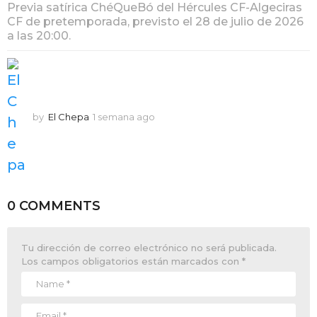
Previa satírica ChéQueBó del Hércules CF-Algeciras
CF de pretemporada, previsto el 28 de julio de 2026
a las 20:00.
by
El Chepa
1 semana ago
1
s
e
m
a
n
a
0 COMMENTS
a
g
o
Tu dirección de correo electrónico no será publicada.
Los campos obligatorios están marcados con
*