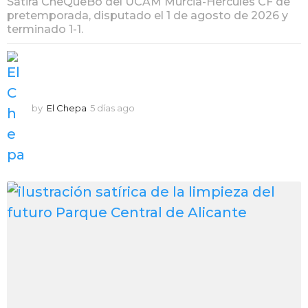
Sátira ChéQueBó del UCAM Murcia-Hércules CF de
pretemporada, disputado el 1 de agosto de 2026 y
terminado 1-1.
by
El Chepa
5 días ago
5
d
í
a
s
a
g
o