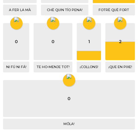
A FER LA MÀ
CHÈ QUIN TÍO PENA!
FOTRÈ QUÈ FORT
0
0
1
2
NI FÚ NI FÁ!
TE HO-MENJE TOT!
¡COLLONS!
¡QUE EN PIXE!
0
MÓLA!