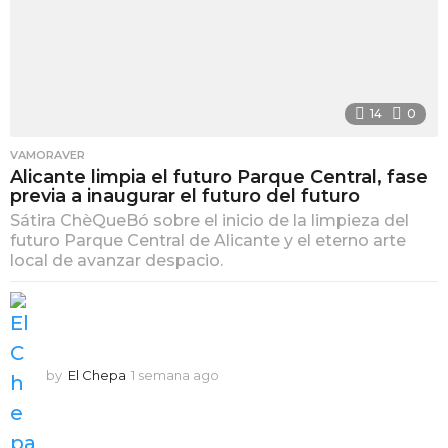
14
0
VAMORAVER
Alicante limpia el futuro Parque Central, fase
previa a inaugurar el futuro del futuro
Sátira ChèQueBó sobre el inicio de la limpieza del
futuro Parque Central de Alicante y el eterno arte
local de avanzar despacio.
by
El Chepa
1 semana ago
1
s
e
m