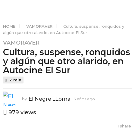
VAMORAVER
HOME
Cultura, suspense, ronquidos y
algún que otro alarido, en Autocine El Sur
3
VAMORAVER
Cultura, suspense, ronquidos
a
y algún que otro alarido, en
ñ
Autocine El Sur
o
s
2 min
a
g
El Negre LLoma
by
3 años ago
3
a
o
ñ
979
views
3
o
s
a
1
share
a
ñ
g