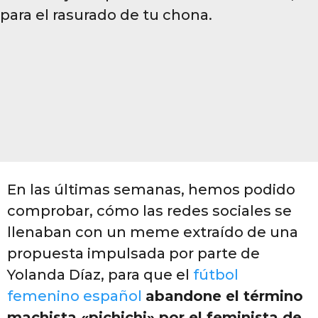
o
o
s
a
g
o
En las últimas semanas, hemos podido
comprobar, cómo las redes sociales se
llenaban con un meme extraído de una
propuesta impulsada por parte de
Yolanda Díaz, para que el
fútbol
femenino español
abandone el término
machista «pichichi» por el feminista de