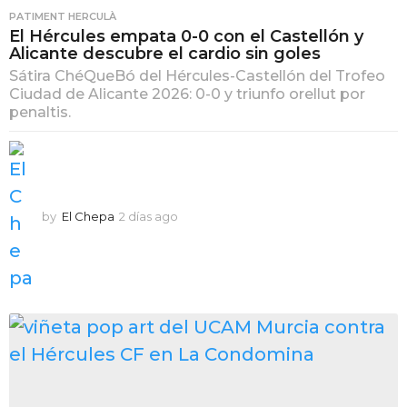
PATIMENT HERCULÀ
El Hércules empata 0-0 con el Castellón y
Alicante descubre el cardio sin goles
Sátira ChéQueBó del Hércules-Castellón del Trofeo
Ciudad de Alicante 2026: 0-0 y triunfo orellut por
penaltis.
by
El Chepa
2 días ago
2
d
í
a
s
a
g
o