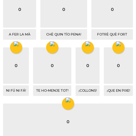
0
0
0
A FER LA MÀ
CHÈ QUIN TÍO PENA!
FOTRÈ QUÈ FORT
0
0
0
0
NI FÚ NI FÁ!
TE HO-MENJE TOT!
¡COLLONS!
¡QUE EN PIXE!
0