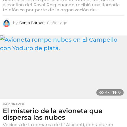
alicantino del Raval Roig cuando recibió una llamada
telefónica por parte de la organización de...
by
Santa Bárbara
8 años ago
8
a
ñ
o
s
a
g
o
4k
0
VAMORAVER
El misterio de la avioneta que
dispersa las nubes
Vecinos de la comarca de L´Alacantí, contactaron