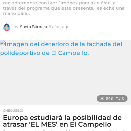
recientemente con Iker Jiménez para que éste, a
través del programa que este presenta, les eche una
mano para...
by
Santa Bárbara
8 años ago
8
a
ñ
o
s
a
g
o
948
0
CHÈQUEBÓ!
Europa estudiará la posibilidad de
atrasar ‘EL MES’ en El Campello