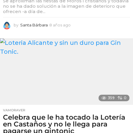
Se aproximan las fiestas de Moros i cristianos y todavía
no se ha dado solución a la imagen de deterioro que
ofrecen -a día de...
by
Santa Bárbara
8 años ago
8
a
ñ
o
s
a
g
o
359
0
VAMORAVER
Celebra que le ha tocado la Lotería
en Castaños y no le llega para
pagarse un gintonic