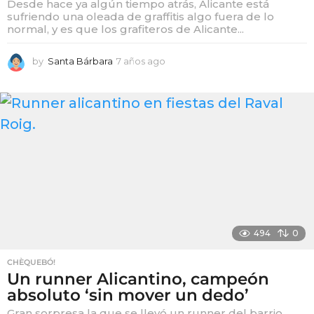
Desde hace ya algún tiempo atrás, Alicante está
sufriendo una oleada de graffitis algo fuera de lo
normal, y es que los grafiteros de Alicante...
by
Santa Bárbara
7 años ago
7
a
ñ
o
s
a
g
o
494
0
CHÈQUEBÓ!
Un runner Alicantino, campeón
absoluto ‘sin mover un dedo’
Gran sorpresa la que se llevó un runner del barrio