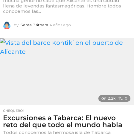
mucha gente no sabe que Alicante es una ciudad
llena de leyendas fantasmagóricas. Hombre todos
conocemos las...
by
Santa Bárbara
4 años ago
4
a
ñ
o
s
a
g
o
2.2k
0
CHÈQUEBÓ!
Excursiones a Tabarca: El nuevo
reto del que todo el mundo habla
Todos conocemos la hermosa isla de Tabarca.