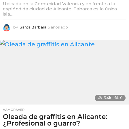
Ubicada en la Comunidad Valencia y en frente a la
espléndida ciudad de Alicante, Tabarca es la única
isla...
by
Santa Bárbara
5 años ago
5
a
ñ
o
s
a
g
o
3.4k
0
VAMORAVER
Oleada de graffitis en Alicante:
¿Profesional o guarro?